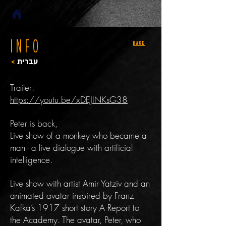
INFO
BACK
>
עברית
Trailer:
https://youtu.be/xDEJINKsG38
Peter is back,
Live show of a monkey who became a
man - a live dialogue with artificial
intelligence.
Live show with artist Amir Yatziv and an
animated avatar inspired by Franz
Kafka’s 1917 short story A Report to
the Academy. The avatar, Peter, who