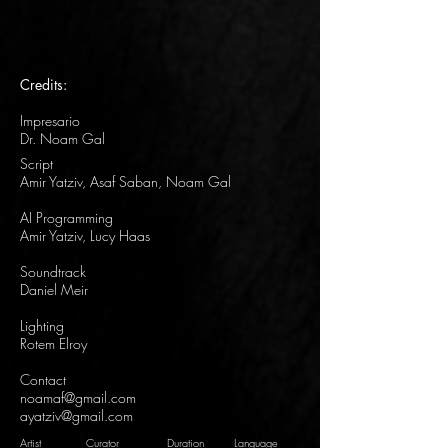
Credits:
Impresario
Dr. Noam Gal
Script
Amir Yatziv, Asaf Saban, Noam Gal
AI Programming
Amir Yatziv, Lucy Haas
Soundtrack
Daniel Meir
Lighting
Rotem Elroy
Contact
noamaf@gmail.com
ayatziv@gmail.com
Artist
Curator Duration Language