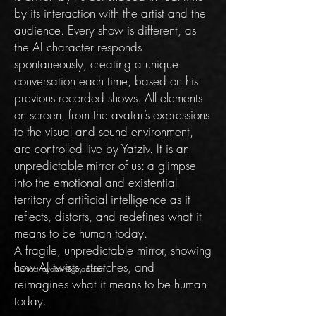
by its interaction with the artist and the
audience. Every show is different, as
the AI character responds
spontaneously, creating a unique
conversation each time, based on his
previous recorded shows. All elements
on screen, from the avatar’s expressions
to the visual and sound environment,
are controlled live by Yatziv. It is an
unpredictable mirror of us: a glimpse
into the emotional and existential
territory of artificial intelligence as it
reflects, distorts, and redefines what it
means to be human today.
A fragile, unpredictable mirror, showing
how AI twists, stretches, and
Contact:
ayatziv@gmail.com
reimagines what it means to be human
today.