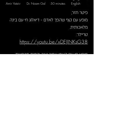
Amir Yatziv
Dr. Noam Gal 50 minutes
-
English
פיטר חזר,
מופע עם קוף שהפך לאדם - דיאלוג חי עם בינה
מלאכותית.
טריילר:
https://youtu.be/xDEJINKsG38
מופע חי עם האמן אמיר יציב
ודמות מונפשת
בהשראת סיפורו של קפקא "דו"ח לאקדמיה".
הדמות, פיטר, מדברת ופועלת בספונטניות
באמצעות טכנולוגיות בינה מלאכותית, ומשוחחת
עם יציב על חייה כקוף לשעבר ועל מסעה לעבר
האנושיות. כל זה מתרחש בתוך תנועה מתמדת
של שליטה בין שחקן לבמאי, בין טקסט כתוב
לדיאלוג מאולתר. כמו במופע נודד מוזר, הקוסם
המופיע מביא עמו רק את דמיונו הפרוע וכמה
אביזרים פשוטים - והוא תמיד בסכנת אובדן אמון
של הקהל, ברגע שחולשותיו האנושיות נחשפות.