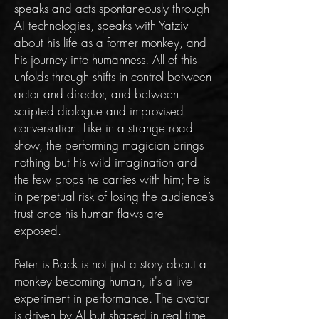
speaks and acts spontaneously through
AI technologies, speaks with Yatziv
about his life as a former monkey, and
his journey into humanness. All of this
unfolds through shifts in control between
actor and director, and between
scripted dialogue and improvised
conversation. Like in a strange road
show, the performing magician brings
nothing but his wild imagination and
the few props he carries with him; he is
in perpetual risk of losing the audience’s
trust once his human flaws are
exposed.
Peter is Back is not just a story about a
monkey becoming human, it's a live
experiment in performance. The avatar
is driven by AI but shaped in real time